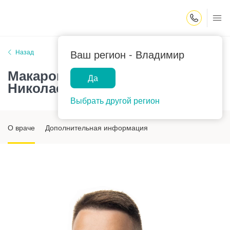
Закрыть поиск
Ваш регион -
Владимир
Назад
Макаров Александр
Да
Николаевич
Выбрать другой регион
О враче
Дополнительная информация