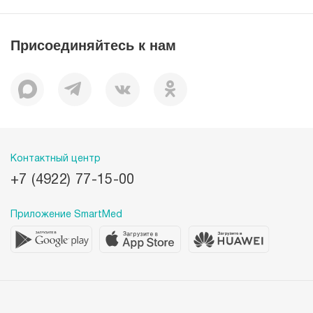
Миссия
История
Присоединяйтесь к нам
Корпоративная социальная ответственность
Документы
Вакансии
Наши преимущества
Пациентам
Контактный центр
+7 (4922) 77-15-00
Приложение SmartMed