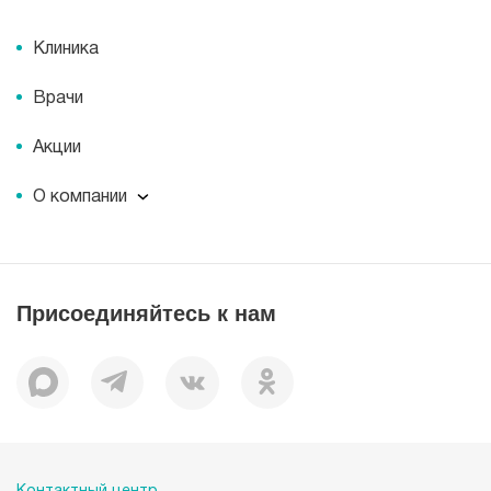
Клиника
Врачи
Акции
О компании
О компании
Миссия
История
Присоединяйтесь к нам
Корпоративная социальная ответственность
Документы
Вакансии
Наши преимущества
Пациентам