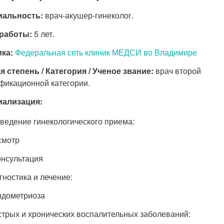
иальность:
врач-акушер-гинеколог.
работы:
5 лет.
ка:
Федеральная сеть клиник МЕДСИ во Владимире
я степень / Категория / Ученое звание:
врач второй
фикационной категории.
иализация:
ведение гинекологического приема:
смотр
онсультация
гностика и лечение:
ндометриоза
стрых и хронических воспалительных заболеваний: