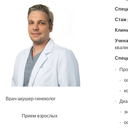
Спец
Стаж 
Клини
Учена
квали
Спец
Про
о
к
Врач-акушер-гинеколог
Диа
э
Прием взрослых
о