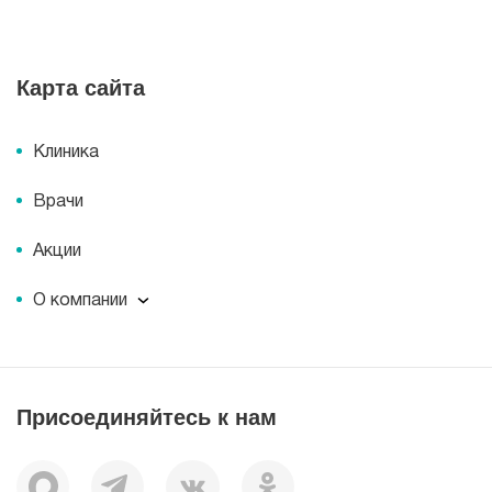
Карта сайта
Клиника
Врачи
Акции
О компании
О компании
Миссия
История
Присоединяйтесь к нам
Корпоративная социальная ответственность
Документы
Вакансии