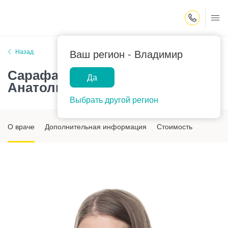
Закрыть поиск
Ваш регион -
Владимир
Назад
Сарафанова Наталья
Да
Анатольевна
Выбрать другой регион
О враче
Дополнительная информация
Стоимость