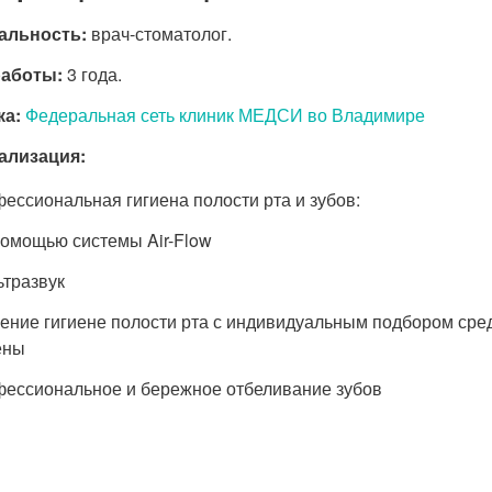
альность:
врач-стоматолог.
работы:
3 года.
ка:
Федеральная сеть клиник МЕДСИ во Владимире
ализация:
ессиональная гигиена полости рта и зубов:
помощью системы
Air-Flow
ьтразвук
ение гигиене полости рта с индивидуальным подбором сре
ены
ессиональное и бережное отбеливание зубов