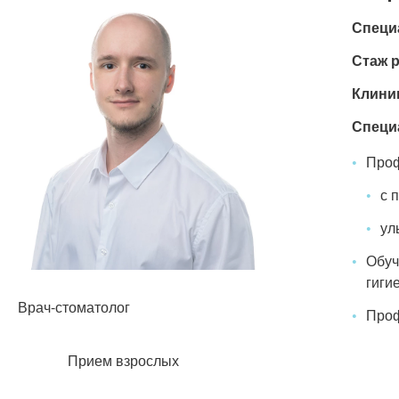
Специ
Стаж 
Клини
Специ
Проф
с 
ул
Обуч
гиги
Врач-стоматолог
Проф
Прием взрослых